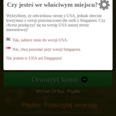
Czy jesteś we właściwym miejscu?
Very high limits! Spend up to $20,000 per
Wykryliśmy, że odwiedzasz stronę z USA, jednak obecnie
transaction
korzystasz z wersji przeznaczonej dla osób z Singapura. Czy
chcesz przełączyć się na wersję USA naszej strony
Low commission structure with no hidden
internetowej?
fees
Tak, zabierz mnie do wersji USA.
Get verified quickly - Verification in 5
Nie, chcę pozostać przy wersji Singapura.
minutes!
Nie jestem w USA ani Singapura!
24/7 Live Chat support agents available
Otworzyć konto
No Fee 1st Buy - Paybis
Paybis: Przeczytaj recenzję