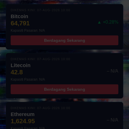
DIKEMAS KINI: 07-AUG-2026 10:00
Bitcoin
64,791
▲ +0.28%
Kapasiti Pasaran: N/A
Berdagang Sekarang
DIKEMAS KINI: 07-AUG-2026 10:00
Litecoin
42.8
– N/A
Kapasiti Pasaran: N/A
Berdagang Sekarang
DIKEMAS KINI: 07-AUG-2026 10:00
Ethereum
1,624.95
– N/A
Kapasiti Pasaran: N/A