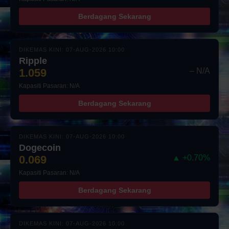
Berdagang Sekarang
DIKEMAS KINI: 07-AUG-2026 10:00
Ripple
1.059
– N/A
Kapasiti Pasaran: N/A
Berdagang Sekarang
DIKEMAS KINI: 07-AUG-2026 10:00
Dogecoin
0.069
▲ +0.70%
Kapasiti Pasaran: N/A
Berdagang Sekarang
DIKEMAS KINI: 07-AUG-2026 10:00