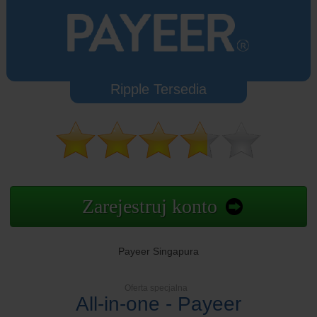
Ripple Tersedia
Zarejestruj konto
Payeer Singapura
Oferta specjalna
All-in-one - Payeer