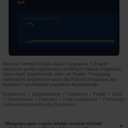
N/A
TREND HARGA 7 HARI
1.059
1.059
Mencari membeli Ripple dalam Singapura ? Znajdź
najlepsze giełdy kryptowalut, na których Rakyat Singapura
może kupić kryptowaluty, takie jak Ripple. Przeglądaj
najbardziej bezpieczne opcje dla Rakyat Singapura, aby
kupować i sprzedawać popularne kryptowaluty.
Kupowanie
/
Sprzedawanie
/
Handlowy
/
Portfel
/
Znak
/
Skierowanie
/
Płatności
/
Lista kryptowalut
/
Pełna lista
wymiany kryptowalut dla Singapura
Mengapa agen crypto adalah sumber terbaik
+