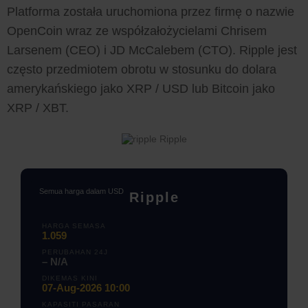
Platforma została uruchomiona przez firmę o nazwie
OpenCoin wraz ze współzałożycielami Chrisem
Larsenem (CEO) i JD McCalebem (CTO). Ripple jest
często przedmiotem obrotu w stosunku do dolara
amerykańskiego jako XRP / USD lub Bitcoin jako
XRP / XBT.
Ripple
Semua harga dalam USD
Ripple
HARGA SEMASA
1.059
PERUBAHAN 24J
– N/A
DIKEMAS KINI
07-Aug-2026 10:00
KAPASITI PASARAN