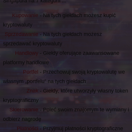
Singapura na 7 kategorii ...
Kupowanie
- Na tych giełdach możesz kupić
kryptowaluty
Sprzedawanie
- Na tych giełdach możesz
sprzedawać kryptowaluty
Handlowy
- Giełdy oferujące zaawansowane
platformy handlowe
Portfel
- Przechowuj swoją kryptowalutę we
własnym „portfelu” na tych giełdach
Znak
- Giełdy, które utworzyły własny token
kryptograficzny
Skierowanie
- Poleć swoim znajomym te wymiany i
odbierz nagrodę
Płatności
- Przyjmuj płatności kryptograficzne