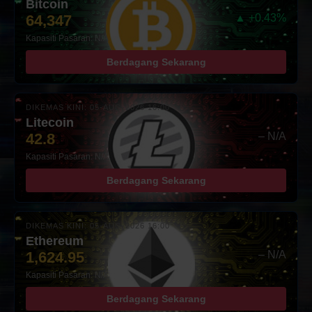
Bitcoin
64,347
▲ +0.43%
Kapasiti Pasaran: N/A
Berdagang Sekarang
DIKEMAS KINI: 05-AUG-2026 16:00
Litecoin
42.8
– N/A
Kapasiti Pasaran: N/A
Berdagang Sekarang
DIKEMAS KINI: 05-AUG-2026 16:00
Ethereum
1,624.95
– N/A
Kapasiti Pasaran: N/A
Berdagang Sekarang