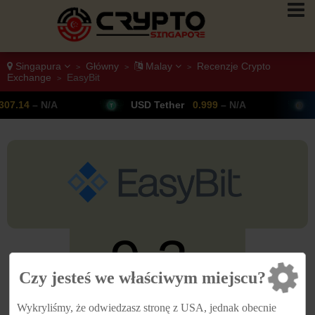
Singapura
Główny
Malay
Recenzje Crypto
>
>
>
Exchange
EasyBit
>
USD Tether
0.999
– N/A
Bitcoin
64,347
9.3
Czy jesteś we właściwym miejscu?
/10
Wykryliśmy, że odwiedzasz stronę z USA, jednak obecnie