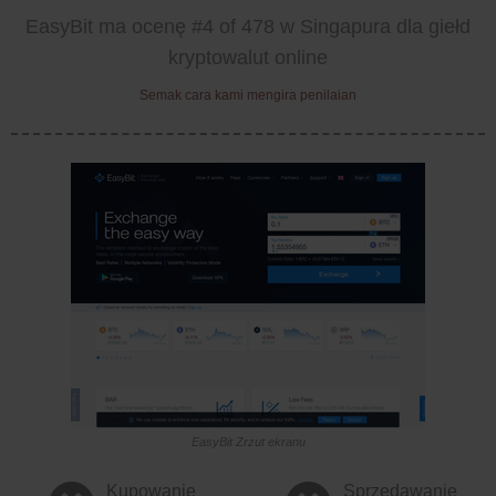
EasyBit ma ocenę #4 of 478 w Singapura dla giełd
kryptowalut online
Semak cara kami mengira penilaian
EasyBit Zrzut ekranu
Kupowanie
Sprzedawanie