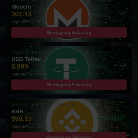
DIKEMAS KINI: 05-AUG-2026 16:00
Monero
307.14
– N/A
Kapasiti Pasaran: N/A
Berdagang Sekarang
DIKEMAS KINI: 05-AUG-2026 16:00
USD Tether
0.999
– N/A
Kapasiti Pasaran: N/A
Berdagang Sekarang
DIKEMAS KINI: 05-AUG-2026 16:00
BNB
599.53
▲ +0.01146%
Kapasiti Pasaran: N/A
Berdagang Sekarang