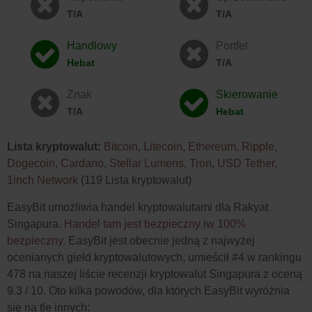
T/A
T/A
Handlowy
Portfel
Hebat
T/A
Znak
Skierowanie
T/A
Hebat
Lista kryptowalut:
Bitcoin
,
Litecoin
,
Ethereum
,
Ripple
,
Dogecoin
,
Cardano
,
Stellar Lumens
,
Tron
,
USD Tether
,
1inch Network
(119 Lista kryptowalut)
EasyBit umożliwia handel kryptowalutami dla Rakyat
Singapura.
Handel tam jest bezpieczny iw 100%
bezpieczny.
EasyBit jest obecnie jedną z najwyżej
ocenianych giełd kryptowalutowych, umieścił #4 w rankingu
478 na naszej liście recenzji kryptowalut Singapura z oceną
9.3 / 10. Oto kilka powodów, dla których EasyBit wyróżnia
się na tle innych: