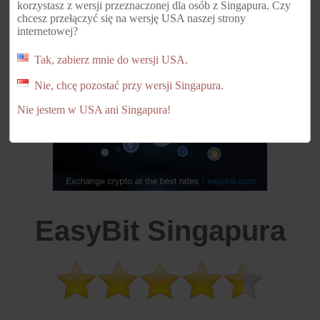
korzystasz z wersji przeznaczonej dla osób z Singapura. Czy
Yuran Rendah dla EasyBit!
chcesz przełączyć się na wersję USA naszej strony
internetowej?
Tak, zabierz mnie do wersji USA.
REKLAMA
Nie, chcę pozostać przy wersji Singapura.
Nie jestem w USA ani Singapura!
EasyBit Singapura