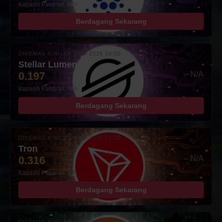
Kapasiti Pasaran: N/A
Berdagang Sekarang
DIKEMAS KINI: 05-AUG-2026 16:00
Stellar Lumens
0.197
– N/A
Kapasiti Pasaran: N/A
Berdagang Sekarang
DIKEMAS KINI: 05-AUG-2026 16:00
Tron
0.316
– N/A
Kapasiti Pasaran: N/A
Berdagang Sekarang