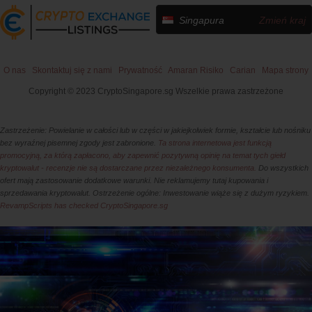
Singapura
Zmień kraj
O nas
Skontaktuj się z nami
Prywatność
Amaran Risiko
Carian
Mapa strony
Copyright © 2023 CryptoSingapore.sg Wszelkie prawa zastrzeżone
Zastrzeżenie: Powielanie w całości lub w części w jakiejkolwiek formie, kształcie lub nośniku
bez wyraźnej pisemnej zgody jest zabronione.
Ta strona internetowa jest funkcją
promocyjną, za którą zapłacono, aby zapewnić pozytywną opinię na temat tych giełd
kryptowalut - recenzje nie są dostarczane przez niezależnego konsumenta.
Do wszystkich
ofert mają zastosowanie dodatkowe warunki. Nie reklamujemy tutaj kupowania i
sprzedawania kryptowalut. Ostrzeżenie ogólne: Inwestowanie wiąże się z dużym ryzykiem.
RevampScripts has checked CryptoSingapore.sg