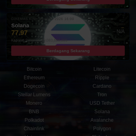
DIKEMAS KINI: 05-AUG-2026 16:00
Solana
77.97
– N/A
Kapasiti Pasaran: 49,083,688,305
Berdagang Sekarang
Bitcoin
Litecoin
Ethereum
Ripple
Dogecoin
Cardano
Stellar Lumens
Tron
Monero
USD Tether
BNB
Solana
Polkadot
Avalanche
Chainlink
Polygon