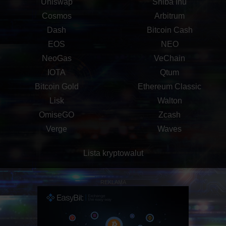
Uniswap
Shiba Inu
Cosmos
Arbitrum
Dash
Bitcoin Cash
EOS
NEO
NeoGas
VeChain
IOTA
Qtum
Bitcoin Gold
Ethereum Classic
Lisk
Walton
OmiseGO
Zcash
Verge
Waves
Lista kryptowalut
REKLAMA