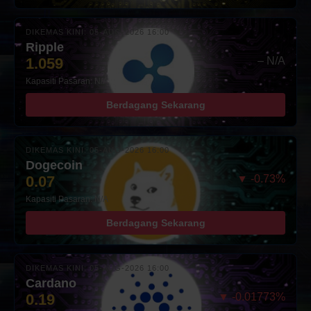
DIKEMAS KINI: 05-AUG-2026 16:00
Ripple
1.059
– N/A
Kapasiti Pasaran: N/A
Berdagang Sekarang
DIKEMAS KINI: 05-AUG-2026 16:00
Dogecoin
0.07
▼ -0.73%
Kapasiti Pasaran: N/A
Berdagang Sekarang
DIKEMAS KINI: 05-AUG-2026 16:00
Cardano
0.19
▼ -0.01773%