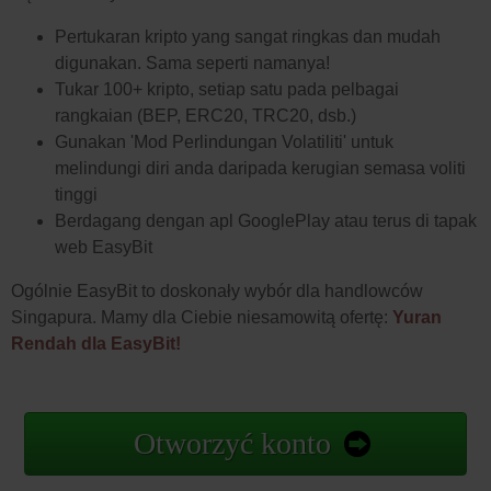
Pertukaran kripto yang sangat ringkas dan mudah
digunakan. Sama seperti namanya!
Tukar 100+ kripto, setiap satu pada pelbagai
rangkaian (BEP, ERC20, TRC20, dsb.)
Gunakan 'Mod Perlindungan Volatiliti' untuk
melindungi diri anda daripada kerugian semasa voliti
tinggi
Berdagang dengan apl GooglePlay atau terus di tapak
web EasyBit
Ogólnie EasyBit to doskonały wybór dla handlowców
Singapura. Mamy dla Ciebie niesamowitą ofertę:
Yuran
Rendah dla EasyBit!
Otworzyć konto