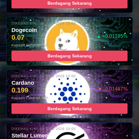
Berdagang Sekarang
DIKEMAS KINI: 08-AUG-2026 10:00
Dogecoin
0.07
▲ +0.01185%
Kapasiti Pasaran: N/A
Berdagang Sekarang
DIKEMAS KINI: 08-AUG-2026 10:00
Cardano
0.199
▼ -0.01487%
Kapasiti Pasaran: N/A
Berdagang Sekarang
DIKEMAS KINI: 08-AUG-2026 10:00
Stellar Lumens