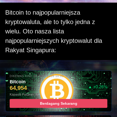
Bitcoin to najpopularniejsza
kryptowaluta, ale to tylko jedna z
wielu. Oto nasza lista
najpopularniejszych kryptowalut dla
Rakyat Singapura:
DIKEMAS KINI: 08-AUG-2026 10:00
Bitcoin
64,954
▲ +0.26%
Kapasiti Pasaran: N/A
Berdagang Sekarang