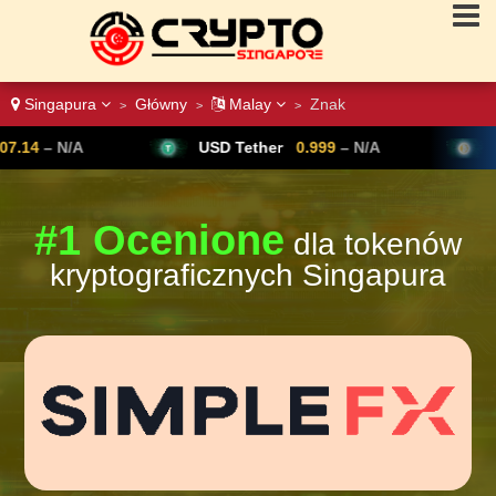
Singapura
Główny
Malay
Znak
>
>
>
/A
USD Tether
0.999
– N/A
Bitcoin
6
#1 Ocenione
dla tokenów
kryptograficznych Singapura