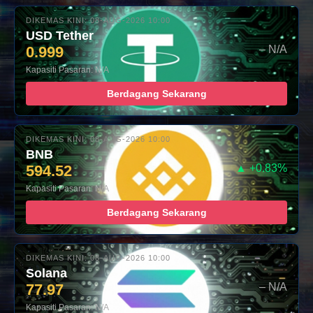
DIKEMAS KINI: 08-AUG-2026 10:00
USD Tether
0.999
– N/A
Kapasiti Pasaran: N/A
Berdagang Sekarang
DIKEMAS KINI: 08-AUG-2026 10:00
BNB
594.52
▲ +0.83%
Kapasiti Pasaran: N/A
Berdagang Sekarang
DIKEMAS KINI: 08-AUG-2026 10:00
Solana
77.97
– N/A
Kapasiti Pasaran: N/A