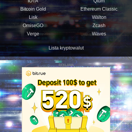
IOTA
Qtum
Bitcoin Gold
Ethereum Classic
Lisk
Walton
OmiseGO
Zcash
Verge
Waves
Lista kryptowalut
REKLAMA