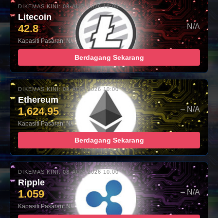
DIKEMAS KINI: 08-AUG-2026 10:00
Litecoin
42.8
– N/A
Kapasiti Pasaran: N/A
Berdagang Sekarang
DIKEMAS KINI: 08-AUG-2026 10:00
Ethereum
1,624.95
– N/A
Kapasiti Pasaran: N/A
Berdagang Sekarang
DIKEMAS KINI: 08-AUG-2026 10:00
Ripple
1.059
– N/A
Kapasiti Pasaran: N/A