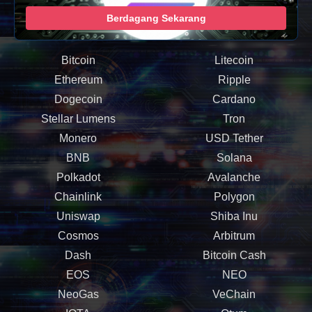
Berdagang Sekarang
Bitcoin
Litecoin
Ethereum
Ripple
Dogecoin
Cardano
Stellar Lumens
Tron
Monero
USD Tether
BNB
Solana
Polkadot
Avalanche
Chainlink
Polygon
Uniswap
Shiba Inu
Cosmos
Arbitrum
Dash
Bitcoin Cash
EOS
NEO
NeoGas
VeChain