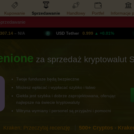
Kupowanie
Sprzedawanie
Handlowy
Portfel
Informacje 
przedawanie
e
Płatności
Lista kryptowalut
Berdagang Forex
Dapatkan V
 N/A
USD Tether
0.999
▲ +0.01%
Bi
enione
za sprzedaż kryptowalut 
Twoje fundusze będą bezpieczne
Możesz wpłacać i wypłacać szybko i łatwo
Giełda jest szybka i dobrze zaprojektowana, oferując
najlepsze na świecie kryptowaluty
Witryna wymiany i personel są przyjaźni i pomocni
Kraken: Przeczytaj recenzję
500+ Cryptos - Krake