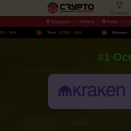
10 teratas
Singapura
Główny
Malay
S
>
>
>
Skierowani
A
Tron
0.316
– N/A
Monero
307.14
–
#1 Oc