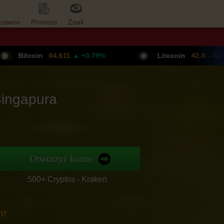
prawne
Promosi
Znak
PN
tcoin
64,611
▲ +0.79%
Litecoin
42.8
– N/A
Singapura
Otworzyć konto
500+ Cryptos - Kraken
n!