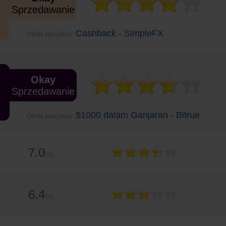
Sprzedawanie
Cashback - SimpleFX
Oferta specjalna
Okay
Sprzedawanie
$1000 dalam Ganjaran - Bitrue
Oferta specjalna
7.0
/10
6.4
/10