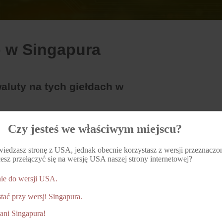
 w Singapura
luty na tych giełdach w
ży kryptowaluty w Singapura? Sprawdziliśmy najlepsze strony i
Czy jesteś we właściwym miejscu?
glądaj najbardziej bezpieczne opcje dla Rakyat Singapura, ab
iedzasz stronę z USA, jednak obecnie korzystasz z wersji przeznaczon
wy
/
Portfel
/
Znak
/
Skierowanie
/
Płatności
/
Lista kryptowa
esz przełączyć się na wersję USA naszej strony internetowej?
nie do wersji USA.
tać przy wersji Singapura.
 terbaik untuk dagangan Sprzedawanie di Singapura?
ani Singapura!