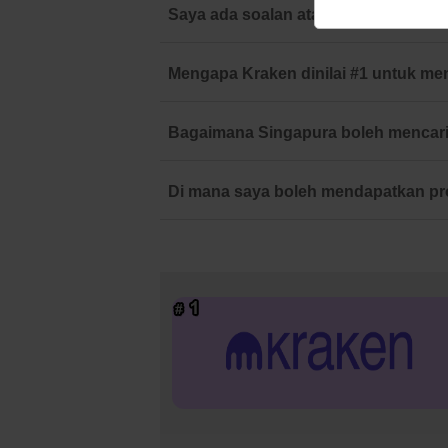
Saya ada soalan atau komen tentang
Mengapa Kraken dinilai #1 untuk m
Bagaimana Singapura boleh mencari
Di mana saya boleh mendapatkan pr