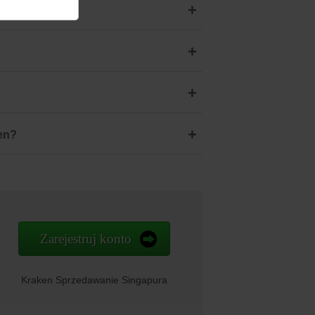
+
tar?
+
+
+
en?
Zarejestruj konto
Kraken Sprzedawanie Singapura