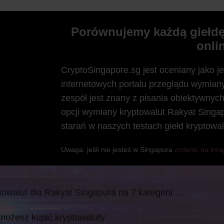
Porównujemy każdą giełdę
onli
CryptoSingapore.sg jest oceniany jako je
internetowych portalu przeglądu wymian
zespół jest znany z pisania obiektywnyc
opcji wymiany kryptowalut Rakyat Singa
starań w naszych testach giełd kryptowa
Uwaga: jeśli nie jesteś w Singapura
zmienić na inną
towalut dla Rakyat Singapura na 7 kategorii ...
 możesz kupić kryptowaluty