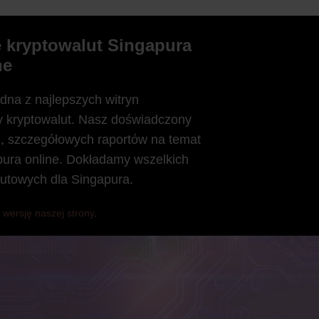
 kryptowalut Singapura
ne
dna z najlepszych witryn
y kryptowalut. Nasz doświadczony
h, szczegółowych raportów na temat
pura online. Dokładamy wszelkich
lutowych dla Singapura.
 wersję naszej strony
.