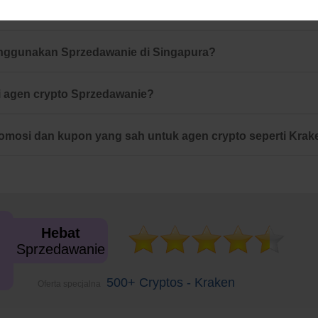
 penggunaan crypto di Singapura. Di mana saya boleh han
enggunakan Sprzedawanie di Singapura?
 agen crypto Sprzedawanie?
omosi dan kupon yang sah untuk agen crypto seperti Krak
Hebat
Sprzedawanie
500+ Cryptos - Kraken
Oferta specjalna