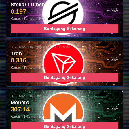
Stellar Lumens
0.197
– N/A
Kapasiti Pasaran: N/A
Berdagang Sekarang
DIKEMAS KINI: 06-AUG-2026 10:00
Tron
0.316
– N/A
Kapasiti Pasaran: N/A
Berdagang Sekarang
DIKEMAS KINI: 06-AUG-2026 10:00
Monero
307.14
– N/A
Kapasiti Pasaran: N/A
Berdagang Sekarang