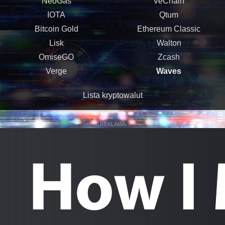
NeoGas
VeChain
IOTA
Qtum
Bitcoin Gold
Ethereum Classic
Lisk
Walton
OmiseGO
Zcash
Verge
Waves
Lista kryptowalut
REKLAMA