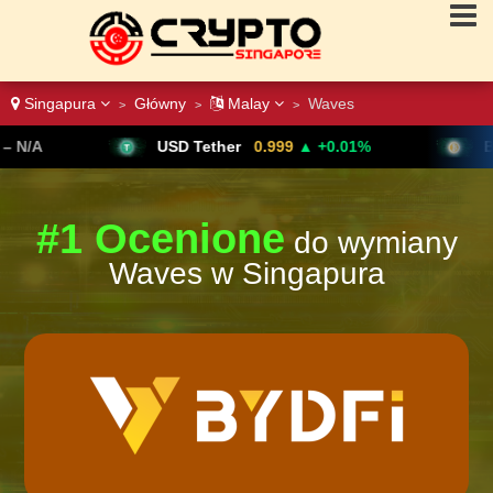
Singapura
Główny
Malay
Waves
>
>
>
USD Tether
0.999
▲ +0.01%
Bitcoin
64,6
#1 Ocenione
do wymiany
Waves w Singapura