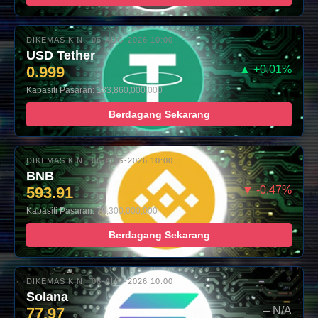
DIKEMAS KINI: 06-AUG-2026 10:00
USD Tether
0.999
▲ +0.01%
Kapasiti Pasaran: 183,860,000,000
Berdagang Sekarang
DIKEMAS KINI: 06-AUG-2026 10:00
BNB
593.91
▼ -0.47%
Kapasiti Pasaran: 79,300,000,000
Berdagang Sekarang
DIKEMAS KINI: 06-AUG-2026 10:00
Solana
77.97
– N/A