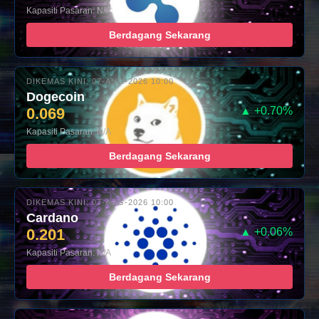
Kapasiti Pasaran: N/A
Berdagang Sekarang
DIKEMAS KINI: 07-AUG-2026 10:00
Dogecoin
0.069
▲ +0.70%
Kapasiti Pasaran: N/A
Berdagang Sekarang
DIKEMAS KINI: 07-AUG-2026 10:00
Cardano
0.201
▲ +0.06%
Kapasiti Pasaran: N/A
Berdagang Sekarang