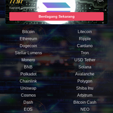
77.97
– N/A
Kapasiti Pasaran: N/A
Berdagang Sekarang
Bitcoin
Litecoin
Ethereum
Ripple
Dogecoin
Cardano
Stellar Lumens
Tron
Monero
USD Tether
BNB
Solana
Polkadot
Avalanche
Chainlink
Polygon
Uniswap
Shiba Inu
Cosmos
Arbitrum
Dash
Bitcoin Cash
EOS
NEO