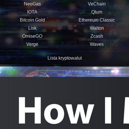
NeoGas
VeChain
IOTA
Qtum
Bitcoin Gold
Ethereum Classic
Lisk
Walton
OmiseGO
Zcash
Verge
Waves
Lista kryptowalut
REKLAMA