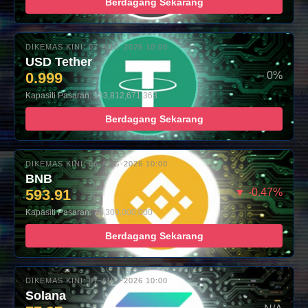
Berdagang Sekarang
DIKEMAS KINI: 07-AUG-2026 10:00
USD Tether
0.999
– 0%
Kapasiti Pasaran: 183,812,671,363
Berdagang Sekarang
DIKEMAS KINI: 06-AUG-2026 10:00
BNB
593.91
▼ -0.47%
Kapasiti Pasaran: 79,300,000,000
Berdagang Sekarang
DIKEMAS KINI: 07-AUG-2026 10:00
Solana