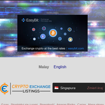
REKLAMA
Malay
English
Singapura
Zmień kraj
O nas
Skontaktuj się z nami
Prywatność
Amaran Risiko
Carian
Mapa strony