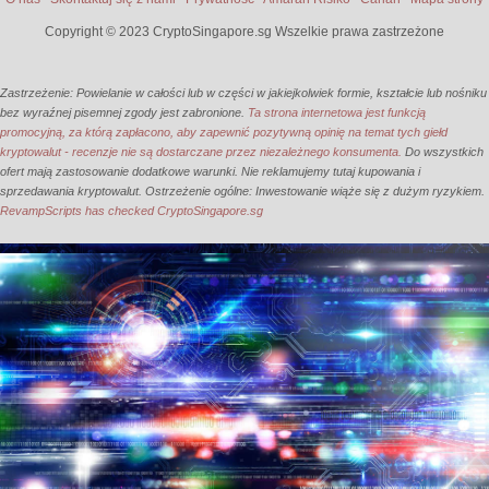
Copyright © 2023 CryptoSingapore.sg Wszelkie prawa zastrzeżone
Zastrzeżenie: Powielanie w całości lub w części w jakiejkolwiek formie, kształcie lub nośniku
bez wyraźnej pisemnej zgody jest zabronione.
Ta strona internetowa jest funkcją
promocyjną, za którą zapłacono, aby zapewnić pozytywną opinię na temat tych giełd
kryptowalut - recenzje nie są dostarczane przez niezależnego konsumenta.
Do wszystkich
ofert mają zastosowanie dodatkowe warunki. Nie reklamujemy tutaj kupowania i
sprzedawania kryptowalut. Ostrzeżenie ogólne: Inwestowanie wiąże się z dużym ryzykiem.
RevampScripts has checked CryptoSingapore.sg