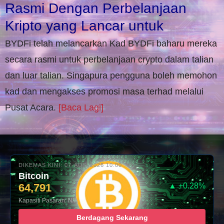
Rasmi Dengan Perbelanjaan
Kripto yang Lancar untuk
BYDFi telah melancarkan Kad BYDFi baharu mereka
secara rasmi untuk perbelanjaan crypto dalam talian
dan luar talian. Singapura pengguna boleh memohon
kad dan mengakses promosi masa terhad melalui
Pusat Acara.
[Baca Lagi]
DIKEMAS KINI: 07-AUG-2026 10:00
Bitcoin
64,791
▲ +0.28%
Kapasiti Pasaran: N/A
Berdagang Sekarang