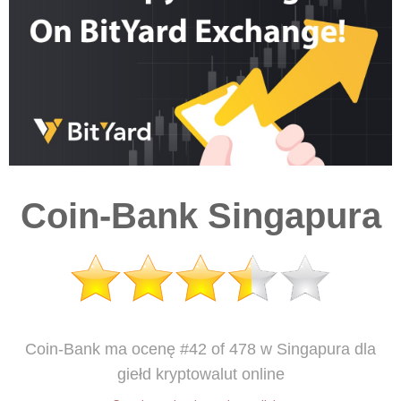
Coin-Bank Singapura
Coin-Bank ma ocenę #42 of 478 w Singapura dla
giełd kryptowalut online