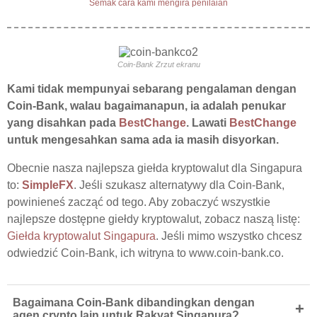
Semak cara kami mengira penilaian
Coin-Bank Zrzut ekranu
Kami tidak mempunyai sebarang pengalaman dengan
Coin-Bank, walau bagaimanapun, ia adalah penukar
yang disahkan pada
BestChange
. Lawati
BestChange
untuk mengesahkan sama ada ia masih disyorkan.
Obecnie nasza najlepsza giełda kryptowalut dla Singapura
to:
SimpleFX
. Jeśli szukasz alternatywy dla Coin-Bank,
powinieneś zacząć od tego. Aby zobaczyć wszystkie
najlepsze dostępne giełdy kryptowalut, zobacz naszą listę:
Giełda kryptowalut Singapura
. Jeśli mimo wszystko chcesz
odwiedzić Coin-Bank, ich witryna to www.coin-bank.co.
Bagaimana Coin-Bank dibandingkan dengan
+
agen crypto lain untuk Rakyat Singapura?