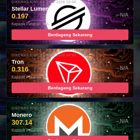
DIKEMAS KINI: 07-AUG-2026 10:00
Stellar Lumens
0.197
– N/A
Kapasiti Pasaran: N/A
Berdagang Sekarang
DIKEMAS KINI: 07-AUG-2026 10:00
Tron
0.316
– N/A
Kapasiti Pasaran: N/A
Berdagang Sekarang
DIKEMAS KINI: 07-AUG-2026 10:00
Monero
307.14
– N/A
Kapasiti Pasaran: N/A