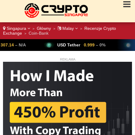
Singapura
Główny
Malay
Recenzje Crypto
>
>
>
Exchange
Coin-Bank
>
USD Tether
0.999
– 0%
Bitcoin
64,791
▲
REKLAMA