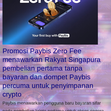
Promosi Paybis Zero Fee
menawarkan Rakyat Singapura
pembelian pertama tanpa
bayaran dan dompet Paybis
percuma untuk penyimpanan
crypto
Paybis menawarkan pengguna baru bayaran sifar