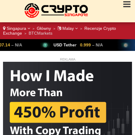
Singapura
Główny
Malay
Recenzje Crypto
>
>
>
Exchange
BTCMarkets
>
USD Tether
0.999
– N/A
Bitcoin
64,954
▲ 
REKLAMA