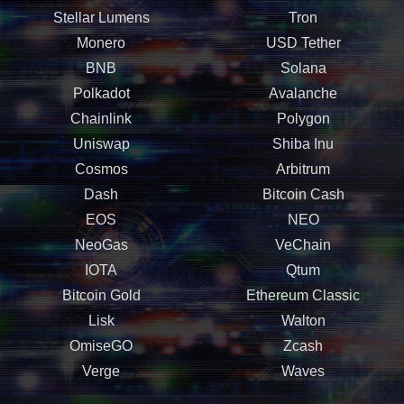
Stellar Lumens
Tron
Monero
USD Tether
BNB
Solana
Polkadot
Avalanche
Chainlink
Polygon
Uniswap
Shiba Inu
Cosmos
Arbitrum
Dash
Bitcoin Cash
EOS
NEO
NeoGas
VeChain
IOTA
Qtum
Bitcoin Gold
Ethereum Classic
Lisk
Walton
OmiseGO
Zcash
Verge
Waves