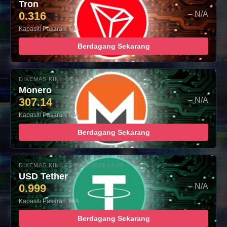
Tron
0.316
– N/A
Kapasiti Pasaran: N/A
Berdagang Sekarang
DIKEMAS KINI: 08-AUG-2026 10:00
Monero
307.14
– N/A
Kapasiti Pasaran: N/A
Berdagang Sekarang
DIKEMAS KINI: 08-AUG-2026 10:00
USD Tether
0.999
– N/A
Kapasiti Pasaran: N/A
Berdagang Sekarang