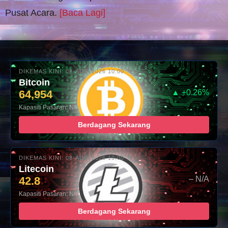
Pusat Acara.
[Baca Lagi]
DIKEMAS KINI: 08-AUG-2026 10:00
Bitcoin
64,954
▲ +0.26%
Kapasiti Pasaran: N/A
Berdagang Sekarang
DIKEMAS KINI: 08-AUG-2026 10:00
Litecoin
42.8
– N/A
Kapasiti Pasaran: N/A
Berdagang Sekarang