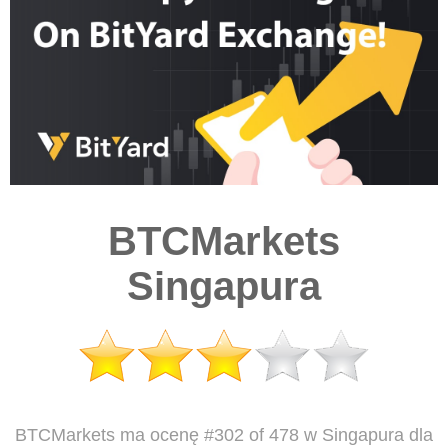
BTCMarkets
Singapura
BTCMarkets ma ocenę #302 of 478 w Singapura dla