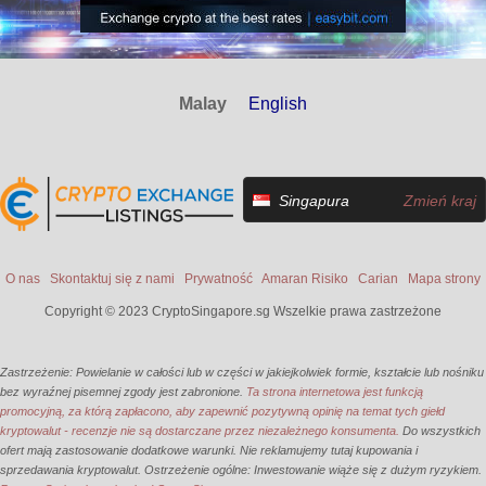
Malay
English
Singapura
Zmień kraj
O nas
Skontaktuj się z nami
Prywatność
Amaran Risiko
Carian
Mapa strony
Copyright © 2023 CryptoSingapore.sg Wszelkie prawa zastrzeżone
Zastrzeżenie: Powielanie w całości lub w części w jakiejkolwiek formie, kształcie lub nośniku
bez wyraźnej pisemnej zgody jest zabronione.
Ta strona internetowa jest funkcją
promocyjną, za którą zapłacono, aby zapewnić pozytywną opinię na temat tych giełd
kryptowalut - recenzje nie są dostarczane przez niezależnego konsumenta.
Do wszystkich
ofert mają zastosowanie dodatkowe warunki. Nie reklamujemy tutaj kupowania i
sprzedawania kryptowalut. Ostrzeżenie ogólne: Inwestowanie wiąże się z dużym ryzykiem.