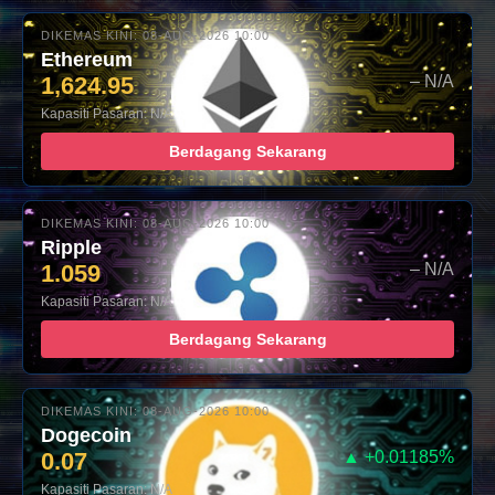
DIKEMAS KINI: 08-AUG-2026 10:00
Ethereum
1,624.95
– N/A
Kapasiti Pasaran: N/A
Berdagang Sekarang
DIKEMAS KINI: 08-AUG-2026 10:00
Ripple
1.059
– N/A
Kapasiti Pasaran: N/A
Berdagang Sekarang
DIKEMAS KINI: 08-AUG-2026 10:00
Dogecoin
0.07
▲ +0.01185%
Kapasiti Pasaran: N/A