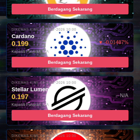
Berdagang Sekarang
DIKEMAS KINI: 08-AUG-2026 10:00
Cardano
0.199
▼ -0.01487%
Kapasiti Pasaran: N/A
Berdagang Sekarang
DIKEMAS KINI: 08-AUG-2026 10:00
Stellar Lumens
0.197
– N/A
Kapasiti Pasaran: N/A
Berdagang Sekarang
DIKEMAS KINI: 08-AUG-2026 10:00