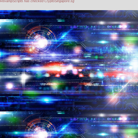
RevampScripts has checked CryptoSingapore.sg