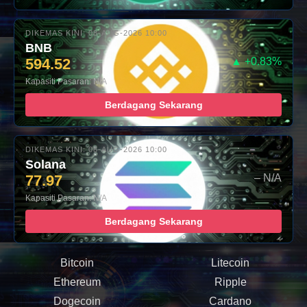
DIKEMAS KINI: 08-AUG-2026 10:00
BNB
594.52
▲ +0.83%
Kapasiti Pasaran: N/A
Berdagang Sekarang
DIKEMAS KINI: 08-AUG-2026 10:00
Solana
77.97
– N/A
Kapasiti Pasaran: N/A
Berdagang Sekarang
Bitcoin
Litecoin
Ethereum
Ripple
Dogecoin
Cardano