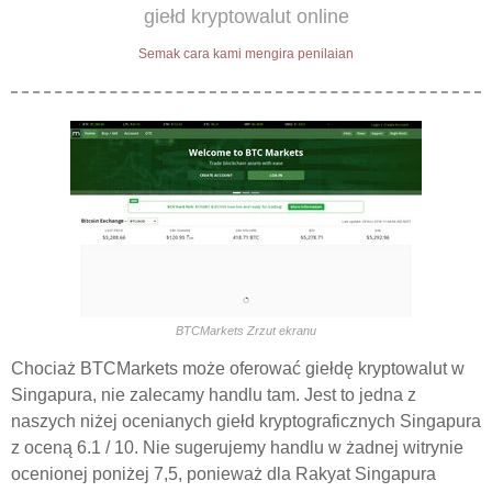
giełd kryptowalut online
Semak cara kami mengira penilaian
BTCMarkets Zrzut ekranu
Chociaż BTCMarkets może oferować giełdę kryptowalut w
Singapura, nie zalecamy handlu tam. Jest to jedna z
naszych niżej ocenianych giełd kryptograficznych Singapura
z oceną 6.1 / 10. Nie sugerujemy handlu w żadnej witrynie
ocenionej poniżej 7,5, ponieważ dla Rakyat Singapura